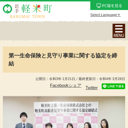
Select Language
▼
ナ
ビ
ゲ
ー
第一生命保険と見守り事業に関する協定を締
シ
ョ
結
ン
メ
公開日：令和3年 1月21日／最終更新日：令和4年 3月28日
ニ
Facebookシェア
Twitter
ュ
ー
を
表
示