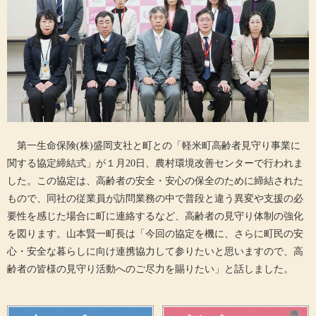
第一生命保険
(
株
)
盛岡支社と町との「軽米町高齢者見守り事業に
関する協定締結式」が１月
20
日、農村環境改善センターで行われま
した。この協定は、高齢者の安全・安心の保全のために締結された
もので、同社の従業員が訪問業務の中で普段と違う異変や支援の必
要性を感じた場合に町に連絡するなど、高齢者の見守り体制の強化
を図ります。山本賢一町長は「今回の協定を機に、さらに町民の安
心・安全な暮らしに向け連携協力して参りたいと思いますので、高
齢者の皆様の見守り活動へのご尽力を賜りたい」と話しました。