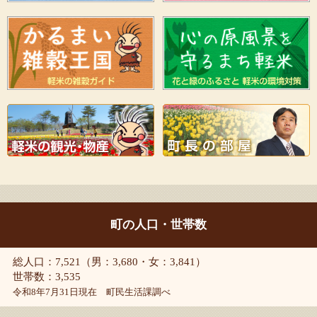
町の人口・世帯数
総人口：7,521（男：3,680・女：3,841）
世帯数：3,535
令和8年7月31日現在 町民生活課調べ