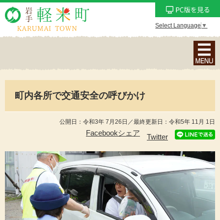
Select Language
▼
ナ
ビ
ゲ
ー
町内各所で交通安全の呼びかけ
シ
ョ
ン
公開日：令和3年 7月26日／最終更新日：令和5年 11月 1日
メ
Facebookシェア
Twitter
ニ
ュ
ー
を
表
示