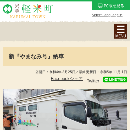
Select Language
▼
ナ
ビ
ゲ
ー
新『やまなみ号』納車
シ
ョ
ン
公開日：令和4年 3月25日／最終更新日：令和5年 11月 1日
メ
Facebookシェア
Twitter
ニ
ュ
ー
を
表
示