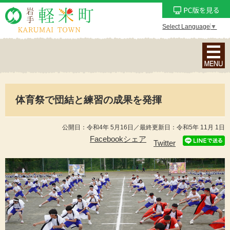
Select Language
▼
ナ
ビ
ゲ
ー
体育祭で団結と練習の成果を発揮
シ
ョ
ン
公開日：令和4年 5月16日／最終更新日：令和5年 11月 1日
メ
Facebookシェア
Twitter
ニ
ュ
ー
を
表
示