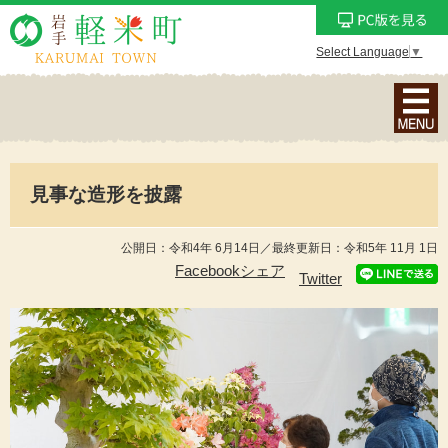
Select Language
▼
ナ
ビ
ゲ
ー
見事な造形を披露
シ
ョ
ン
公開日：令和4年 6月14日／最終更新日：令和5年 11月 1日
メ
Facebookシェア
Twitter
ニ
ュ
ー
を
表
示