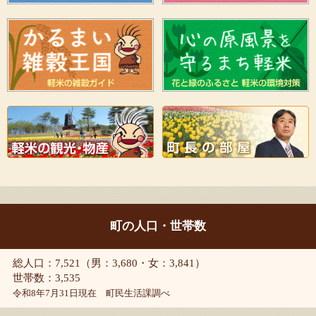
町の人口・世帯数
総人口：7,521（男：3,680・女：3,841）
世帯数：3,535
令和8年7月31日現在 町民生活課調べ