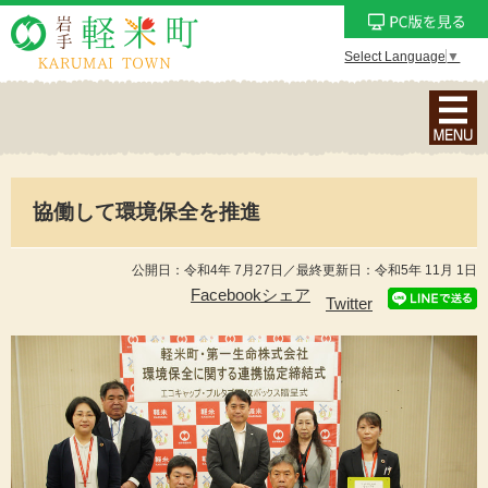
Select Language
▼
ナ
ビ
ゲ
ー
協働して環境保全を推進
シ
ョ
ン
公開日：令和4年 7月27日／最終更新日：令和5年 11月 1日
メ
Facebookシェア
Twitter
ニ
ュ
ー
を
表
示