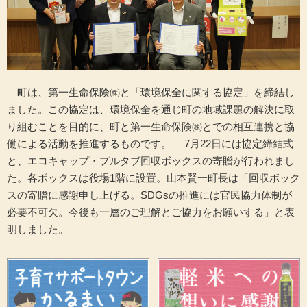
町は、第一生命保険㈱と「環境保全に関する協定」を締結し
ました。この協定は、環境保全を通じ町の地域課題の解決に取
り組むことを目的に、町と第一生命保険㈱とでの相互連携と協
働による活動を推進するものです。 7月22日には協定締結式
と、エコキャップ・プルタブ回収ボックスの寄贈が行われまし
た。各ボックスは役場1階に設置。山本賢一町長は「回収ボック
スの寄贈に感謝申し上げる。SDGsの推進には官民協力体制が
必要不可欠。今後も一層のご理解とご協力をお願いする」と表
明しました。