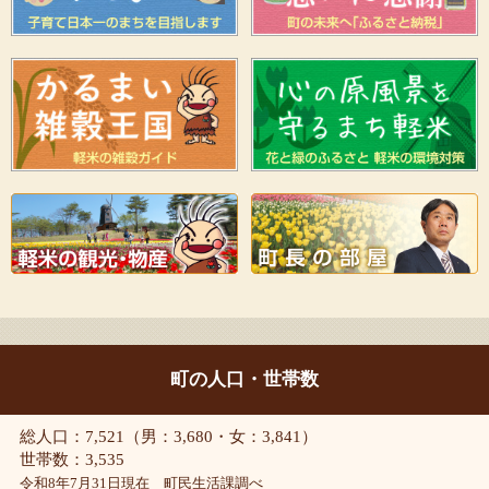
町の人口・世帯数
総人口：7,521（男：3,680・女：3,841）
世帯数：3,535
令和8年7月31日現在 町民生活課調べ