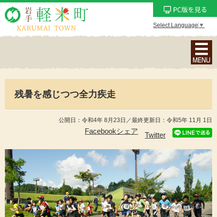
Select Language
▼
ナ
ビ
ゲ
ー
残暑を感じつつ全力疾走
シ
ョ
ン
公開日：令和4年 8月23日／最終更新日：令和5年 11月 1日
メ
Facebookシェア
Twitter
ニ
ュ
ー
を
表
示