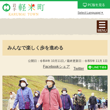
Select Language
▼
ナ
ビ
ゲ
ー
みんなで楽しく歩を進める
シ
ョ
ン
公開日：令和4年 10月11日／最終更新日：令和5年 11月 1日
メ
Facebookシェア
Twitter
ニ
ュ
ー
を
表
示