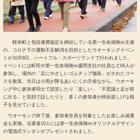
軽米町と包括連携協定を締結している第一生命保険㈱主催
の、コロナ下の運動不足解消を目的としたウオーキングイベン
トが10月8日、ハートフル・スポーツランドで行われました。
イベントには町民や第一生命保険㈱盛岡支社の社員など65人が
参加し、場内の「足にやさしいゴムチップ舗装」がされたコー
スを散策。当日は小雨が降るあいにくの天候ながら、ウオーキ
ング中に参加者同士で談笑したり「楽しい」「不思議と足が前
に出る」と笑顔で話したりと、多くの参加者が終始楽しげな様
子を見せていました。
ウオーキング終了後、参加者全員を対象としたお楽しみ抽選
会も実施。当選者10人には第一生命保険㈱オリジナルデザイン
の電池式ランタンがプレゼントされました。