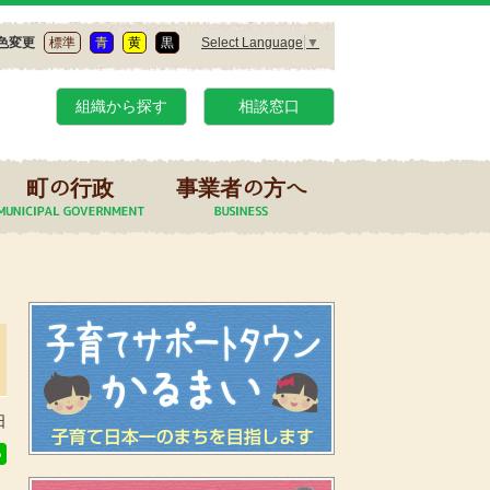
色変更
Select Language
▼
標準
青
黄
黒
組織から探す
相談窓口
町の行政
事業者の方へ
日