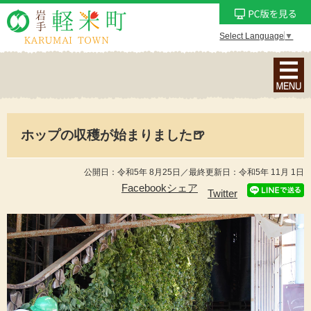
Select Language
▼
ナ
ビ
ゲ
ー
ホップの収穫が始まりました🍺
シ
ョ
ン
公開日：令和5年 8月25日／最終更新日：令和5年 11月 1日
メ
Facebookシェア
Twitter
ニ
ュ
ー
を
表
示