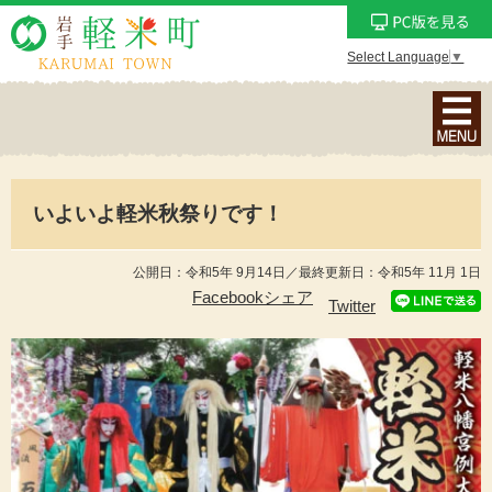
Select Language
▼
ナ
ビ
ゲ
ー
いよいよ軽米秋祭りです！
シ
ョ
ン
公開日：令和5年 9月14日／最終更新日：令和5年 11月 1日
メ
Facebookシェア
Twitter
ニ
ュ
ー
を
表
示