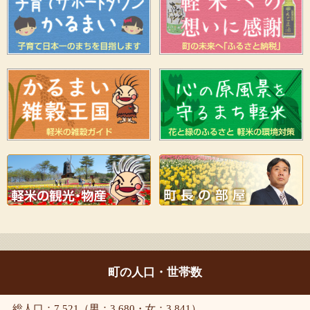
町の人口・世帯数
総人口：7,521（男：3,680・女：3,841）