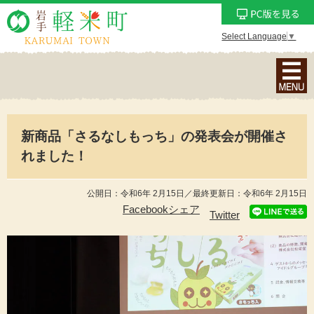
Select Language
▼
ナ
ビ
ゲ
ー
新商品「さるなしもっち」の発表会が開催さ
シ
ョ
れました！
ン
メ
公開日：令和6年 2月15日／最終更新日：令和6年 2月15日
ニ
Facebookシェア
Twitter
ュ
ー
を
表
示