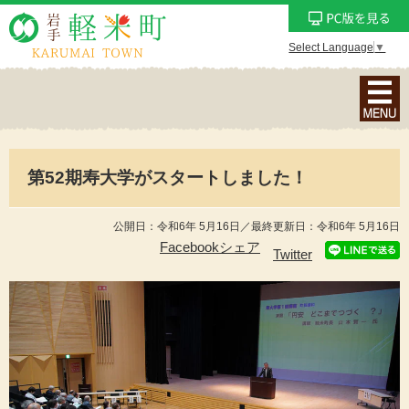
Select Language
▼
ナ
ビ
ゲ
ー
第52期寿大学がスタートしました！
シ
ョ
ン
公開日：令和6年 5月16日／最終更新日：令和6年 5月16日
メ
Facebookシェア
Twitter
ニ
ュ
ー
を
表
示