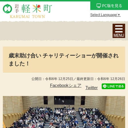
Select Language
▼
ナ
ビ
ゲ
ー
歳末助け合い チャリティーショーが開催され
シ
ョ
ました！
ン
メ
公開日：令和6年 12月25日／最終更新日：令和6年 12月26日
ニ
Facebookシェア
Twitter
ュ
ー
を
表
示