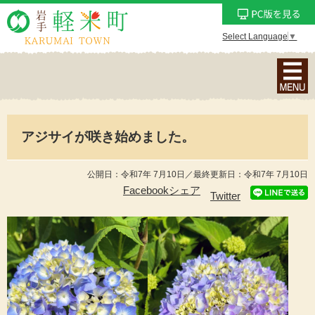
Select Language
▼
ナ
ビ
ゲ
ー
アジサイが咲き始めました。
シ
ョ
ン
公開日：令和7年 7月10日／最終更新日：令和7年 7月10日
メ
Facebookシェア
Twitter
ニ
ュ
ー
を
表
示