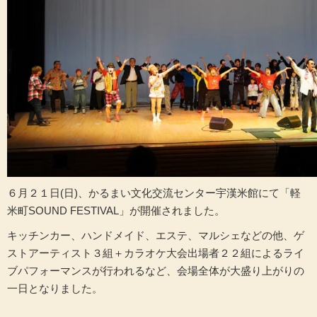
６月２１日(日)、かるまい文化交流センター宇漢米館にて「軽
米町SOUND FESTIVAL」が開催されました。
キッチンカー、ハンドメイド、エステ、マルシェなどの他、ゲ
ストアーティスト３組＋カラオケ大会出場者２２組によるライ
ブパフォーマンスが行われるなど、会場全体が大盛り上がりの
一日となりました。