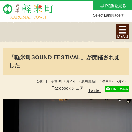
Select Language
▼
ナ
ビ
ゲ
ー
「軽米町SOUND FESTIVAL」が開催されま
シ
ョ
した
ン
メ
公開日：令和8年 6月25日／最終更新日：令和8年 6月25日
ニ
Facebookシェア
Twitter
ュ
ー
を
表
示