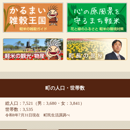
町の人口・世帯数
総人口：7,521（男：3,680・女：3,841）
世帯数：3,535
令和8年7月31日現在 町民生活課調べ