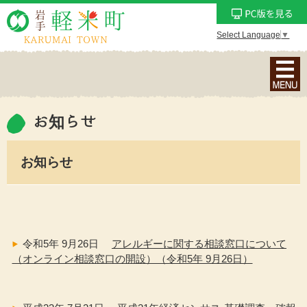
Select Language
▼
ナ
ビ
ゲ
ー
お知らせ
シ
ョ
お知らせ
ン
メ
ニ
ュ
ー
令和5年 9月26日
アレルギーに関する相談窓口について
を
（オンライン相談窓口の開設）（令和5年 9月26日）
表
示