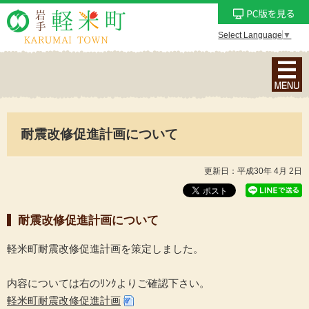
Select Language
▼
ナ
ビ
ゲ
ー
耐震改修促進計画について
シ
ョ
ン
更新日：平成30年 4月 2日
メ
ニ
耐震改修促進計画について
ュ
ー
軽米町耐震改修促進計画を策定しました。
を
表
内容については右のﾘﾝｸよりご確認下さい。
示
軽米町耐震改修促進計画