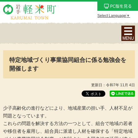
Select Language
▼
ナ
ビ
ゲ
ー
特定地域づくり事業協同組合に係る勉強会を
シ
ョ
開催します
ン
メ
更新日：令和7年 11月 4日
ニ
ュ
ー
少子高齢化の進行などにより、地域産業の担い手、人材不足が
を
問題となっています。
表
これらの問題を解決する方法の一つとして、組合で地域の若者
示
や移住者を雇用し、組合員に派遣し人材を確保する「特定地域