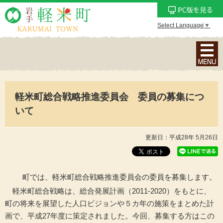
Select Language
▼
ナ
ビ
ゲ
ー
軽米町総合戦略推進委員会 委員の募集につ
シ
ョ
いて
ン
メ
更新日：平成28年 5月26日
ニ
ュ
ー
町では、軽米町総合戦略推進委員会の委員を募集します。
を
軽米町総合戦略は、総合発展計画（2011-2020）をもとに、
表
町の将来を展望した人口ビジョンや５カ年の施策をまとめた計
示
画で、平成27年度に策定されました。今回、募集する方はこの