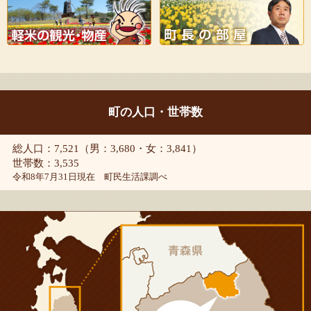
町の人口・世帯数
総人口：7,521（男：3,680・女：3,841）
世帯数：3,535
令和8年7月31日現在 町民生活課調べ