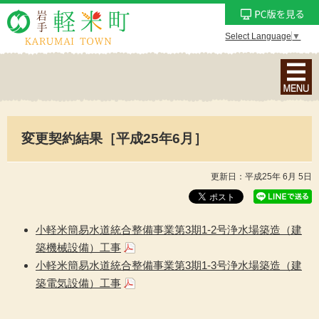
Select Language
▼
ナ
ビ
ゲ
ー
変更契約結果［平成25年6月］
シ
ョ
ン
更新日：平成25年 6月 5日
メ
ニ
ュ
小軽米簡易水道統合整備事業第3期1-2号浄水場築造（建
ー
築機械設備）工事
を
小軽米簡易水道統合整備事業第3期1-3号浄水場築造（建
表
築電気設備）工事
示