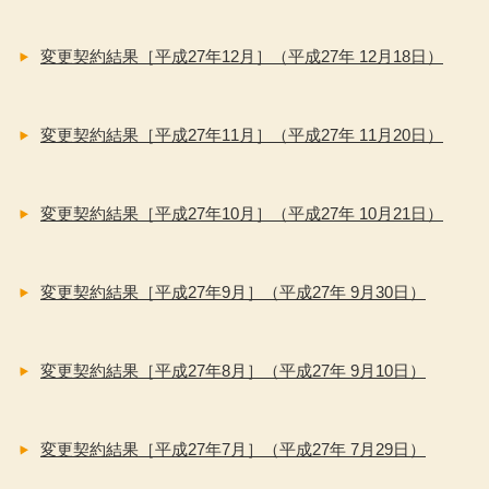
変更契約結果［平成27年12月］（平成27年 12月18日）
変更契約結果［平成27年11月］（平成27年 11月20日）
変更契約結果［平成27年10月］（平成27年 10月21日）
変更契約結果［平成27年9月］（平成27年 9月30日）
変更契約結果［平成27年8月］（平成27年 9月10日）
変更契約結果［平成27年7月］（平成27年 7月29日）