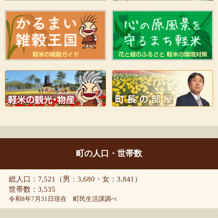
町の人口・世帯数
総人口：7,521（男：3,680・女：3,841）
世帯数：3,535
令和8年7月31日現在 町民生活課調べ