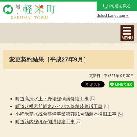
Select Language
▼
ナ
ビ
ゲ
ー
変更契約結果［平成27年9月］
シ
ョ
ン
更新日：平成27年 9月30日
メ
ニ
ュ
町道高清水上下野場線側溝修繕工事
ー
町道八幡宮前軽米バイパス線舗装修繕工事
を
小軽米簡水統合整備事業第7期1号舗装本復旧工事
表
町道筋内線ほか側溝修繕工事
示