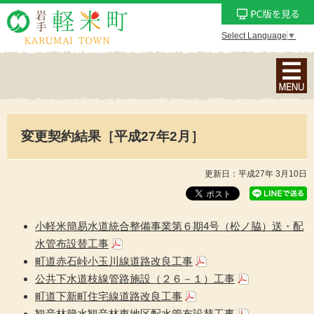
Select Language
▼
ナ
ビ
ゲ
ー
変更契約結果［平成27年2月］
シ
ョ
ン
更新日：平成27年 3月10日
メ
ニ
ュ
小軽米簡易水道統合整備事業第６期4号（松ノ脇）送・配
ー
水管布設替工事
を
町道赤石峠小玉川線道路改良工事
表
公共下水道枝線管路施設（２６－１）工事
示
町道下新町住宅線道路改良工事
観音林簡水観音林東地区配水管布設替工事