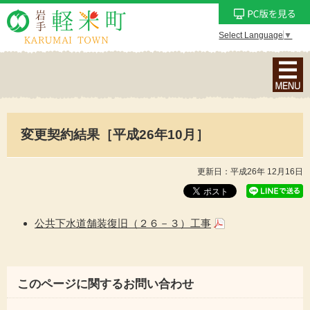
Select Language
▼
ナ
ビ
ゲ
ー
変更契約結果［平成26年10月］
シ
ョ
ン
更新日：平成26年 12月16日
メ
ニ
ュ
公共下水道舗装復旧（２６－３）工事
ー
を
表
このページに関するお問い合わせ
示