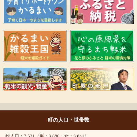
町の人口・世帯数
総人口：7,521（男：3,680・女：3,841）