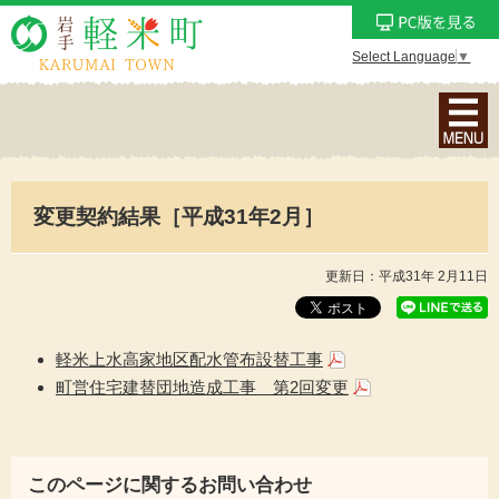
Select Language
▼
ナ
ビ
ゲ
ー
変更契約結果［平成31年2月］
シ
ョ
ン
更新日：平成31年 2月11日
メ
ニ
ュ
軽米上水高家地区配水管布設替工事
ー
町営住宅建替団地造成工事 第2回変更
を
表
示
このページに関するお問い合わせ