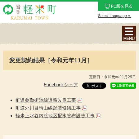
Select Language
▼
ナ
ビ
ゲ
ー
変更契約結果［令和元年11月］
シ
ョ
ン
更新日：令和元年 11月29日
メ
Facebookシェア
ニ
ュ
町道参勤街道線道路改良工事
ー
町道外川目晴山線舗装修繕工事
を
軽米上水谷内渡地区配水管布設替工事
表
示