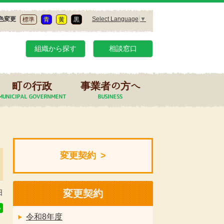
Select Language
▼
色変更
標準
青
黄
黒
組織から探す
相談窓口
町の行政
事業者の方へ
変更契約
変更契約
日
令和8年度