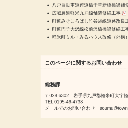
八戸自動車道跨道橋干草新橋橋梁補
広域農道軽米九戸線舗装修繕工事
町道みそころばし竹谷袋線道路改良
町道円子大沢線松前沢橋橋梁修繕工
軽米町ミル・みるハウス改修（外構
このページに関するお問い合わせ
総務課
〒028-6302 岩手県九戸郡軽米町大字軽米
TEL 0195-46-4738
メールでのお問い合わせ soumu@town.karu