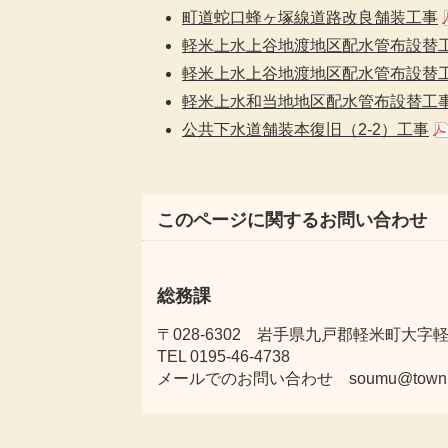
町道蛇口蜂ヶ塚線道路改良舗装工事
軽米上水上谷地渡地区配水管布設替
軽米上水上谷地渡地区配水管布設替
軽米上水和当地地区配水管布設替工
公共下水道舗装本復旧（2-2）工事
このページに関するお問い合わせ
総務課
〒028-6302 岩手県九戸郡軽米町大字軽米
TEL 0195-46-4738
メールでのお問い合わせ soumu@town.karu