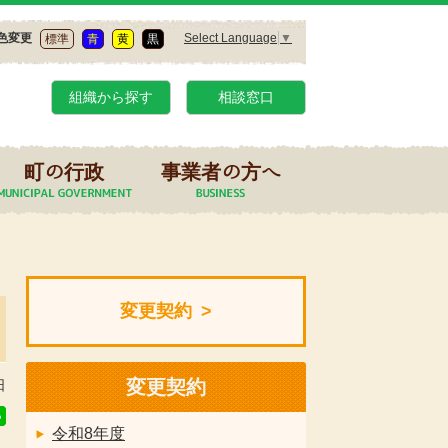
Select Language
▼
色変更
標準
青
黄
黒
組織から探す
相談窓口
町の行政
事業者の方へ
変更契約
変更契約
日
令和8年度