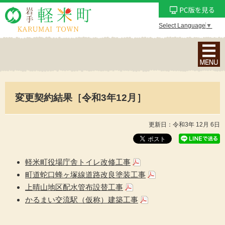
Select Language
▼
ナ
ビ
ゲ
ー
変更契約結果［令和3年12月］
シ
ョ
ン
更新日：令和3年 12月 6日
メ
ニ
ュ
軽米町役場庁舎トイレ改修工事
ー
町道蛇口蜂ヶ塚線道路改良塗装工事
を
上晴山地区配水管布設替工事
表
かるまい交流駅（仮称）建築工事
示