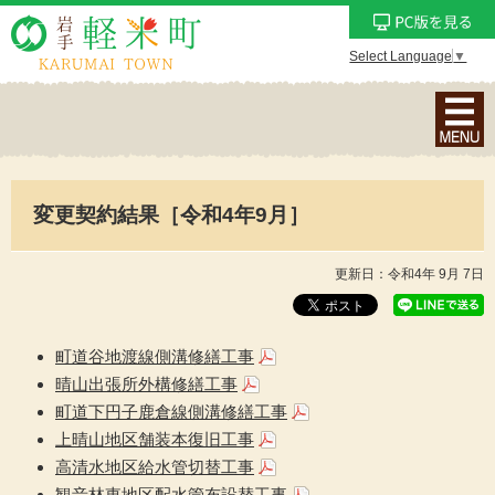
Select Language
▼
ナ
ビ
ゲ
ー
変更契約結果［令和4年9月］
シ
ョ
ン
更新日：令和4年 9月 7日
メ
ニ
ュ
町道谷地渡線側溝修繕工事
ー
晴山出張所外構修繕工事
を
町道下円子鹿倉線側溝修繕工事
表
上晴山地区舗装本復旧工事
示
高清水地区給水管切替工事
観音林東地区配水管布設替工事