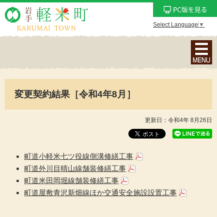
Select Language
▼
ナ
ビ
ゲ
ー
変更契約結果［令和4年8月］
シ
ョ
ン
更新日：令和4年 8月26日
メ
ニ
ュ
町道小軽米七ツ役線側溝修繕工事
ー
町道外川目晴山線舗装修繕工事
を
町道米田岡堀線舗装修繕工事
表
町道屋敷青沢新畑線ほか交通安全施設設置工事
示