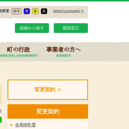
Select Language
▼
色変更
標準
青
黄
黒
組織から探す
相談窓口
町の行政
事業者の方へ
変更契約
変更契約
日
令和8年度