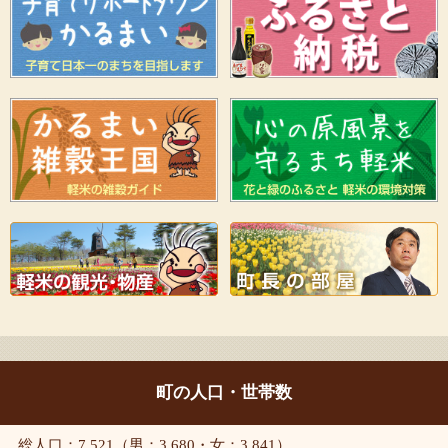
町の人口・世帯数
総人口：7,521（男：3,680・女：3,841）