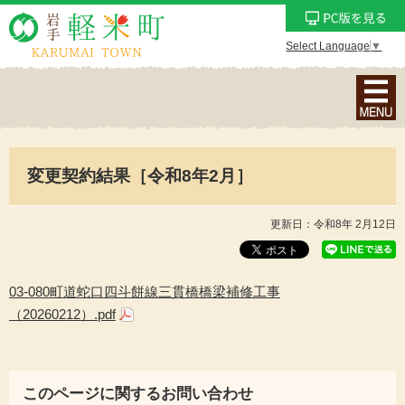
Select Language
▼
ナ
ビ
ゲ
ー
変更契約結果［令和8年2月］
シ
ョ
ン
更新日：令和8年 2月12日
メ
ニ
ュ
03-080町道蛇口四斗餅線三貫橋橋梁補修工事
ー
（20260212）.pdf
を
表
示
このページに関するお問い合わせ