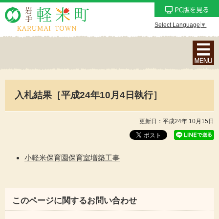
Select Language
▼
ナ
ビ
ゲ
ー
入札結果［平成24年10月4日執行］
シ
ョ
ン
更新日：平成24年 10月15日
メ
ニ
ュ
小軽米保育園保育室増築工事
ー
を
表
このページに関するお問い合わせ
示