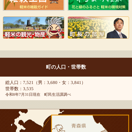
町の人口・世帯数
総人口：7,521（男：3,680・女：3,841）
世帯数：3,535
令和8年7月31日現在 町民生活課調べ