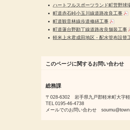
ハートフルスポーツランド町営野球
町道赤石峠小玉川線道路改良工事
町道観音林線歩道修繕工事
町道蓮台野勘丁線道路改良舗装工事
軽米上水君成田地区・配水管布設替
このページに関するお問い合わせ
総務課
〒028-6302 岩手県九戸郡軽米町大字軽米
TEL 0195-46-4738
メールでのお問い合わせ soumu@town.karu