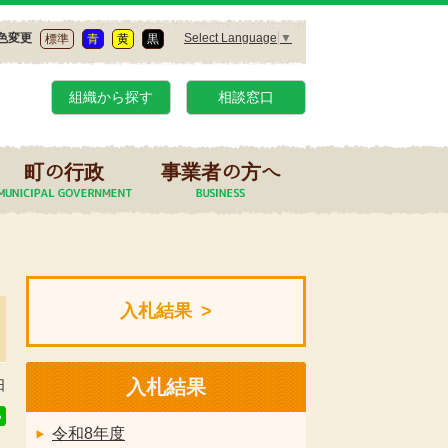
Select Language
▼
色変更
標準
青
黄
黒
組織から探す
相談窓口
町の行政
事業者の方へ
入札結果
入札結果
日
令和8年度