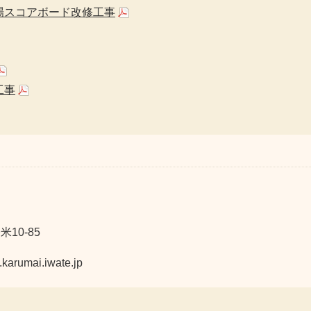
場スコアボード改修工事
工事
10-85
mai.iwate.jp