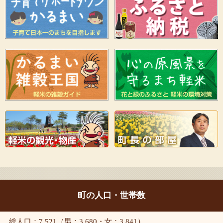
町の人口・世帯数
総人口：7,521（男：3,680・女：3,841）