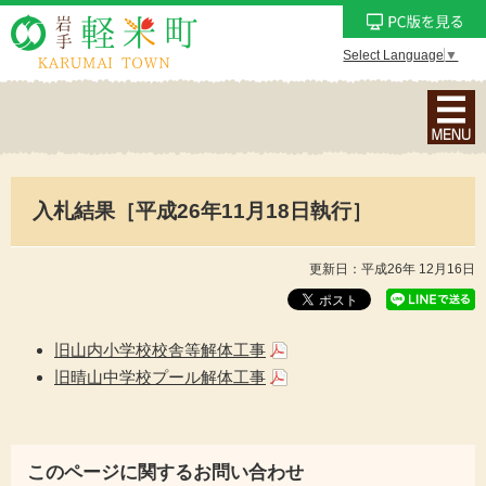
Select Language
▼
ナ
ビ
ゲ
ー
入札結果［平成26年11月18日執行］
シ
ョ
ン
更新日：平成26年 12月16日
メ
ニ
ュ
旧山内小学校校舎等解体工事
ー
旧晴山中学校プール解体工事
を
表
示
このページに関するお問い合わせ