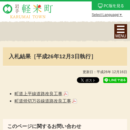
Select Language
▼
ナ
ビ
ゲ
ー
入札結果［平成26年12月3日執行］
シ
ョ
ン
更新日：平成26年 12月16日
メ
ニ
ュ
町道上平線道路改良工事
ー
町道焼切万谷線道路改良工事
を
表
示
このページに関するお問い合わせ