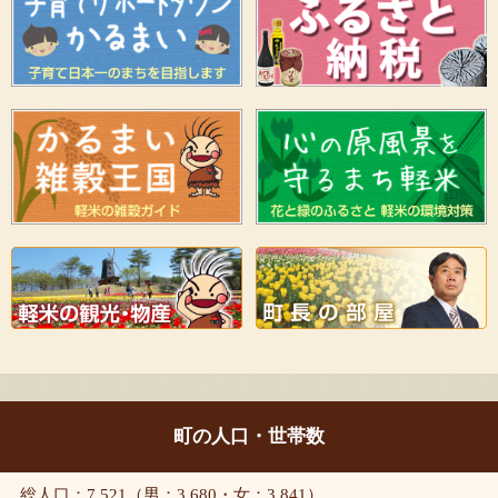
町の人口・世帯数
総人口：7,521（男：3,680・女：3,841）