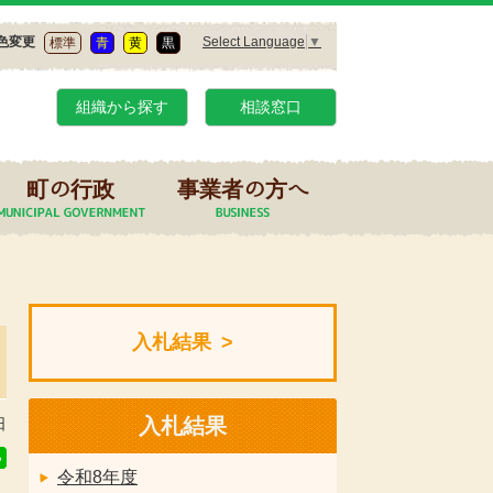
Select Language
▼
色変更
標準
青
黄
黒
組織から探す
相談窓口
町の行政
事業者の方へ
入札結果
入札結果
日
令和8年度