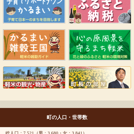
町の人口・世帯数
総人口：7,521（男：3,680・女：3,841）