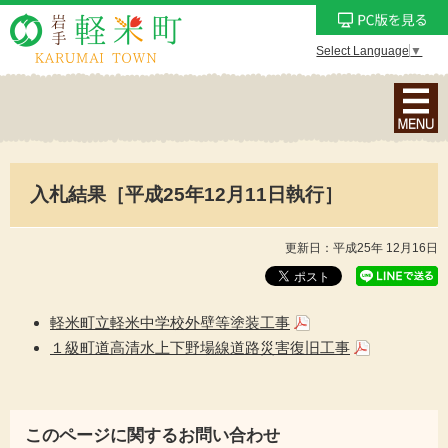
Select Language
▼
ナ
ビ
ゲ
ー
入札結果［平成25年12月11日執行］
シ
ョ
ン
更新日：平成25年 12月16日
メ
ニ
ュ
軽米町立軽米中学校外壁等塗装工事
ー
１級町道高清水上下野場線道路災害復旧工事
を
表
示
このページに関するお問い合わせ