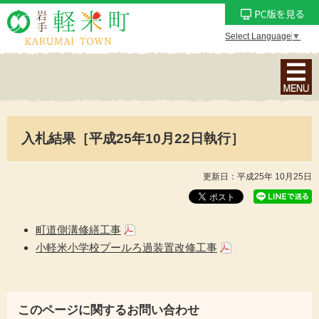
Select Language
▼
ナ
ビ
ゲ
ー
入札結果［平成25年10月22日執行］
シ
ョ
ン
更新日：平成25年 10月25日
メ
ニ
ュ
町道側溝修繕工事
ー
小軽米小学校プールろ過装置改修工事
を
表
示
このページに関するお問い合わせ