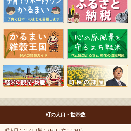
町の人口・世帯数
総人口：7,521（男：3,680・女：3,841）