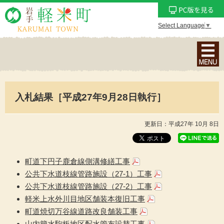
Select Language
▼
ナ
ビ
ゲ
ー
入札結果［平成27年9月28日執行］
シ
ョ
ン
更新日：平成27年 10月 8日
メ
ニ
ュ
町道下円子鹿倉線側溝修繕工事
ー
公共下水道枝線管路施設（27-1）工事
を
公共下水道枝線管路施設（27-2）工事
表
軽米上水外川目地区舗装本復旧工事
示
町道焼切万谷線道路改良舗装工事
山内簡水駒板地区配水管布設替工事