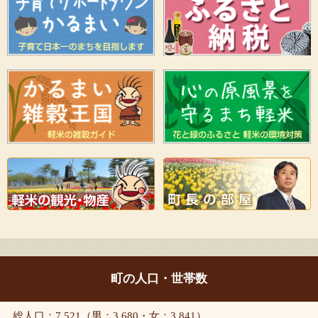
町の人口・世帯数
総人口：7,521（男：3,680・女：3,841）