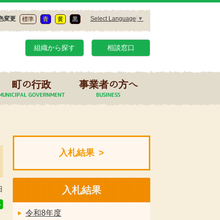
Select Language
▼
色変更
標準
青
黄
黒
組織から探す
相談窓口
町の行政
事業者の方へ
入札結果
入札結果
日
令和8年度