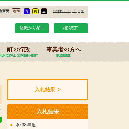
Select Language
▼
色変更
標準
青
黄
黒
組織から探す
相談窓口
町の行政
事業者の方へ
入札結果
入札結果
日
令和8年度