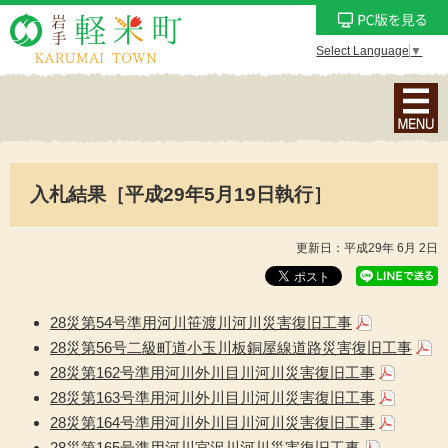
Select Language
▼
ナ
ビ
ゲ
ー
入札結果［平成29年5月19日執行］
シ
ョ
ン
更新日：平成29年 6月 2日
メ
ニ
ュ
28災第54号準用河川笹渡川河川災害復旧工事
ー
28災第56号二級町道小玉川板銅屋線道路災害復旧工事
を
28災第162号準用河川外川目川河川災害復旧工事
表
28災第163号準用河川外川目川河川災害復旧工事
示
28災第164号準用河川外川目川河川災害復旧工事
28災第165号準用河川宮沢川河川災害復旧工事