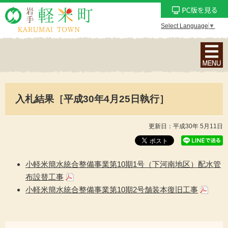
Select Language
▼
ナ
ビ
ゲ
ー
入札結果［平成30年4月25日執行］
シ
ョ
ン
更新日：平成30年 5月11日
メ
ニ
ュ
小軽米簡水統合整備事業第10期1号（下河南地区）配水管
ー
布設替工事
を
小軽米簡水統合整備事業第10期2号舗装本復旧工事
表
示