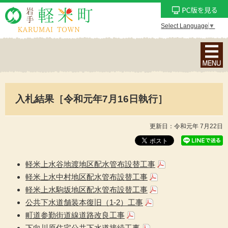
Select Language
▼
ナ
ビ
ゲ
ー
入札結果［令和元年7月16日執行］
シ
ョ
ン
更新日：令和元年 7月22日
メ
ニ
ュ
軽米上水谷地渡地区配水管布設替工事
ー
軽米上水中村地区配水管布設替工事
を
軽米上水駒坂地区配水管布設替工事
表
公共下水道舗装本復旧（1-2）工事
示
町道参勤街道線道路改良工事
下向川原住宅公共下水道接続工事